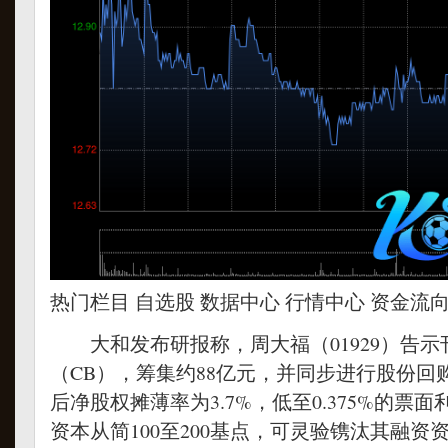
热门栏目 自选股 数据中心 行情中心 资金流向
大和发布研报称，周大福（01929）告示
（CB），筹集约88亿元，并同步进行股份回
后净股权摊薄率为3.7%，低至0.375%的票
资本从简100至200基点，可灵验镌汰其融