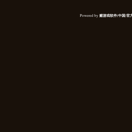
Powered by
赌游戏软件(中国)官